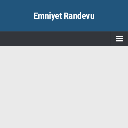
Emniyet Randevu
ANASAYFA
EMNIYET RANDEVU
HABERLER
ŞEHIRLER